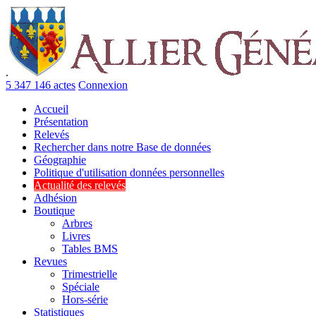
.
5 347 146 actes
Connexion
Accueil
Présentation
Relevés
Rechercher dans notre Base de données
Géographie
Politique d'utilisation données personnelles
Actualité des relevés
Adhésion
Boutique
Arbres
Livres
Tables BMS
Revues
Trimestrielle
Spéciale
Hors-série
Statistiques