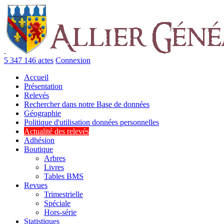
.
5 347 146 actes
Connexion
Accueil
Présentation
Relevés
Rechercher dans notre Base de données
Géographie
Politique d'utilisation données personnelles
Actualité des relevés
Adhésion
Boutique
Arbres
Livres
Tables BMS
Revues
Trimestrielle
Spéciale
Hors-série
Statistiques