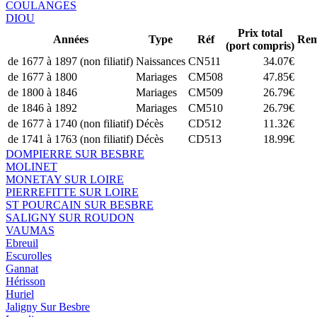
COULANGES
DIOU
Prix total
Années
Type
Réf
Rem
(port compris)
de 1677 à 1897 (non filiatif)
Naissances
CN511
34.07€
de 1677 à 1800
Mariages
CM508
47.85€
de 1800 à 1846
Mariages
CM509
26.79€
de 1846 à 1892
Mariages
CM510
26.79€
de 1677 à 1740 (non filiatif)
Décès
CD512
11.32€
de 1741 à 1763 (non filiatif)
Décès
CD513
18.99€
DOMPIERRE SUR BESBRE
MOLINET
MONETAY SUR LOIRE
PIERREFITTE SUR LOIRE
ST POURCAIN SUR BESBRE
SALIGNY SUR ROUDON
VAUMAS
Ebreuil
Escurolles
Gannat
Hérisson
Huriel
Jaligny Sur Besbre