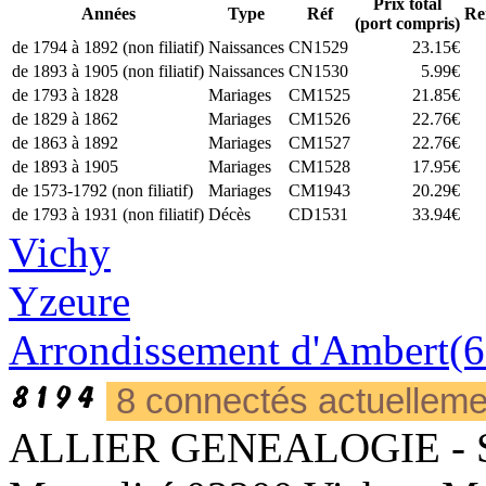
Prix total
Années
Type
Réf
Re
(port compris)
de 1794 à 1892 (non filiatif)
Naissances
CN1529
23.15€
de 1893 à 1905 (non filiatif)
Naissances
CN1530
5.99€
de 1793 à 1828
Mariages
CM1525
21.85€
de 1829 à 1862
Mariages
CM1526
22.76€
de 1863 à 1892
Mariages
CM1527
22.76€
de 1893 à 1905
Mariages
CM1528
17.95€
de 1573-1792 (non filiatif)
Mariages
CM1943
20.29€
de 1793 à 1931 (non filiatif)
Décès
CD1531
33.94€
Vichy
Yzeure
Arrondissement d'Ambert(6
8 connectés actuellem
ALLIER GENEALOGIE - Sièg