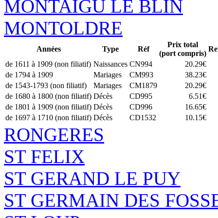
MONTAIGU LE BLIN
MONTOLDRE
Prix total
Années
Type
Réf
Re
(port compris)
de 1611 à 1909 (non filiatif)
Naissances
CN994
20.29€
de 1794 à 1909
Mariages
CM993
38.23€
de 1543-1793 (non filiatif)
Mariages
CM1879
20.29€
de 1680 à 1800 (non filiatif)
Décès
CD995
6.51€
de 1801 à 1909 (non filiatif)
Décès
CD996
16.65€
de 1697 à 1710 (non filiatif)
Décès
CD1532
10.15€
RONGERES
ST FELIX
ST GERAND LE PUY
ST GERMAIN DES FOSS